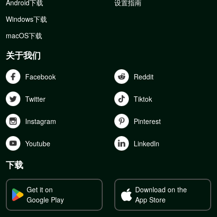
Android下载
设置指南
Windows下载
macOS下载
关于我们
Facebook
Reddit
Twitter
Tiktok
Instagram
Pinterest
Youtube
Linkedln
下载
Get it on
Download on the
Google Play
App Store