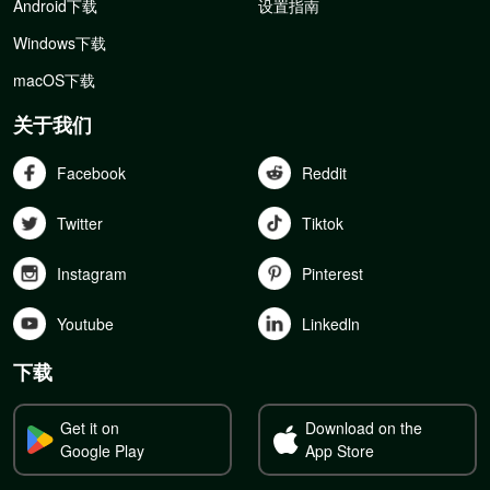
Android下载
设置指南
Windows下载
macOS下载
关于我们
Facebook
Reddit
Twitter
Tiktok
Instagram
Pinterest
Youtube
Linkedln
下载
Get it on
Download on the
Google Play
App Store