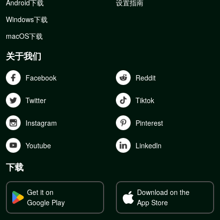
Android下载
设置指南
Windows下载
macOS下载
关于我们
Facebook
Reddit
Twitter
Tiktok
Instagram
Pinterest
Youtube
Linkedln
下载
Get it on
Download on the
Google Play
App Store