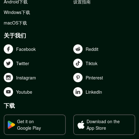
Android下载
设置指南
Windows下载
macOS下载
关于我们
Facebook
Reddit
Twitter
Tiktok
Instagram
Pinterest
Youtube
Linkedln
下载
Get it on
Download on the
Google Play
App Store