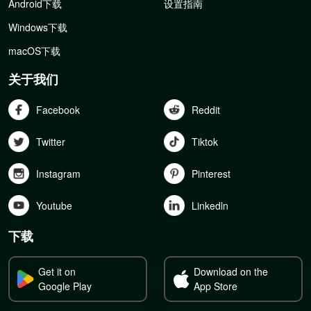
Android下载
设置指南
Windows下载
macOS下载
关于我们
Facebook
Reddit
Twitter
Tiktok
Instagram
Pinterest
Youtube
Linkedln
下载
Get it on
Download on the
Google Play
App Store