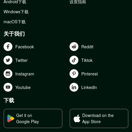
Android下载
设置指南
Windows下载
macOS下载
关于我们
Facebook
Reddit
Twitter
Tiktok
Instagram
Pinterest
Youtube
Linkedln
下载
Get it on
Download on the
Google Play
App Store