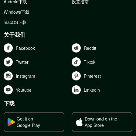
Android下载
设置指南
Windows下载
macOS下载
关于我们
Facebook
Reddit
Twitter
Tiktok
Instagram
Pinterest
Youtube
Linkedln
下载
Get it on
Download on the
Google Play
App Store