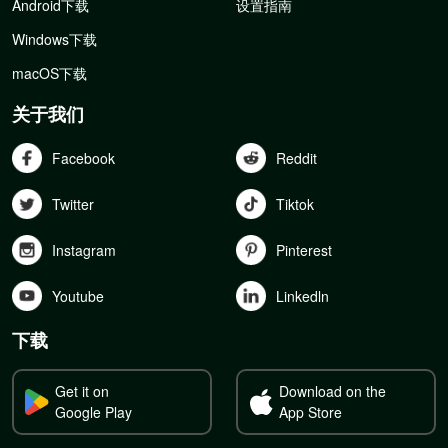
Android下载
设置指南
Windows下载
macOS下载
关于我们
Facebook
Reddit
Twitter
Tiktok
Instagram
Pinterest
Youtube
Linkedln
下载
Get it on
Download on the
Google Play
App Store