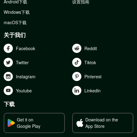
Android下载
设置指南
Windows下载
macOS下载
关于我们
Facebook
Reddit
Twitter
Tiktok
Instagram
Pinterest
Youtube
Linkedln
下载
Get it on
Download on the
Google Play
App Store