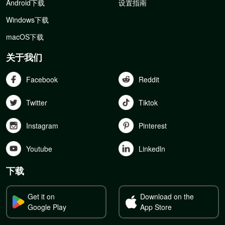
Android下载
设置指南
Windows下载
macOS下载
关于我们
Facebook
Reddit
Twitter
Tiktok
Instagram
Pinterest
Youtube
Linkedln
下载
Get it on
Download on the
Google Play
App Store